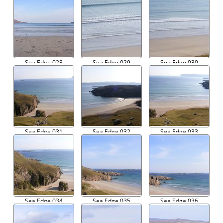
Sea Edge 028
Sea Edge 029
Sea Edge 030
Sea Edge 031
Sea Edge 032
Sea Edge 033
Sea Edge 034
Sea Edge 035
Sea Edge 036